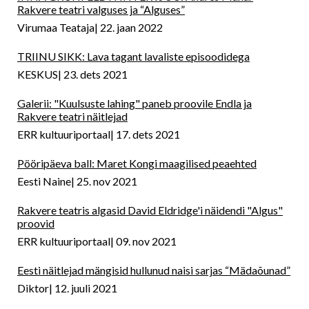
Rakvere teatri valguses ja “Alguses”
Virumaa Teataja
22. jaan 2022
TRIINU SIKK: Lava tagant lavaliste episoodidega
KESKUS
23. dets 2021
Galerii: "Kuulsuste lahing" paneb proovile Endla ja
Rakvere teatri näitlejad
ERR kultuuriportaal
17. dets 2021
Pööripäeva ball: Maret Kongi maagilised peaehted
Eesti Naine
25. nov 2021
Rakvere teatris algasid David Eldridge'i näidendi "Algus"
proovid
ERR kultuuriportaal
09. nov 2021
Eesti näitlejad mängisid hullunud naisi sarjas “Mädaõunad”
Diktor
12. juuli 2021