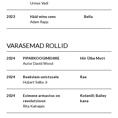
Urmas Vadi
2023
Hääl minu sees
Bella
Adam Rapp
VARASEMAD ROLLID
2024
PIPARKOOGIMEHIKE
Hiir Ülbe Mutt
Autor David Wood
2024
Reekviem unistusele
Rae
Hubert Selby Jr
2024
Esimene armastus on
Košenill; Bailey
revolutsioon
kana
Rita Kalnejais