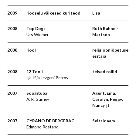
2009
Kooselu väikesed kuriteod
Lisa
2008
Top Dogs
Ruth Rahnel-
Urs Widmer
Martson
2008
Kool
religiooniõpetuse
esitaja
2008
12 Tooli
teised rollid
Ilja Ilf ja Jevgeni Petrov
2007
Söögituba
Agent, Ema,
A. R. Gurney
Carolyn, Peggy,
Nancy, jt
2007
CYRANO DE BERGERAC
Seltsidaam
Edmond Rostand