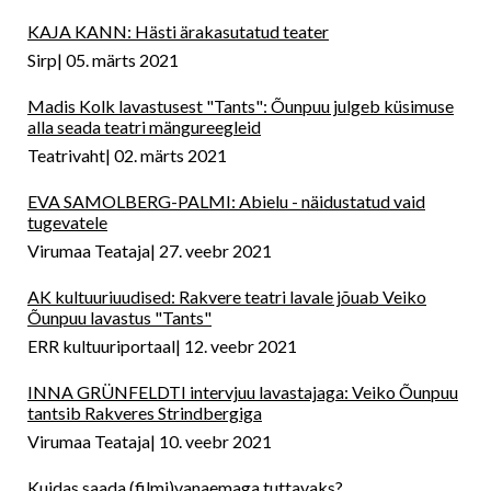
KAJA KANN: Hästi ärakasutatud teater
Sirp
05. märts 2021
Madis Kolk lavastusest "Tants": Õunpuu julgeb küsimuse
alla seada teatri mängureegleid
Teatrivaht
02. märts 2021
EVA SAMOLBERG-PALMI: Abielu - näidustatud vaid
tugevatele
Virumaa Teataja
27. veebr 2021
AK kultuuriuudised: Rakvere teatri lavale jõuab Veiko
Õunpuu lavastus "Tants"
ERR kultuuriportaal
12. veebr 2021
INNA GRÜNFELDTI intervjuu lavastajaga: Veiko Õunpuu
tantsib Rakveres Strindbergiga
Virumaa Teataja
10. veebr 2021
Kuidas saada (filmi)vanaemaga tuttavaks?