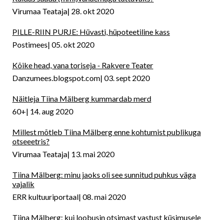
Virumaa Teataja
28. okt 2020
PILLE-RIIN PURJE: Hüvasti, hüpoteetiline kass
Postimees
05. okt 2020
Kõike head, vana toriseja - Rakvere Teater
Danzumees.blogspot.com
03. sept 2020
Näitleja Tiina Mälberg kummardab merd
60+
14. aug 2020
Millest mõtleb Tiina Mälberg enne kohtumist publikuga
otseeetris?
Virumaa Teataja
13. mai 2020
Tiina Mälberg: minu jaoks oli see sunnitud puhkus väga
vajalik
ERR kultuuriportaal
08. mai 2020
Tiina Mälberg: kui loobusin otsimast vastust küsimusele