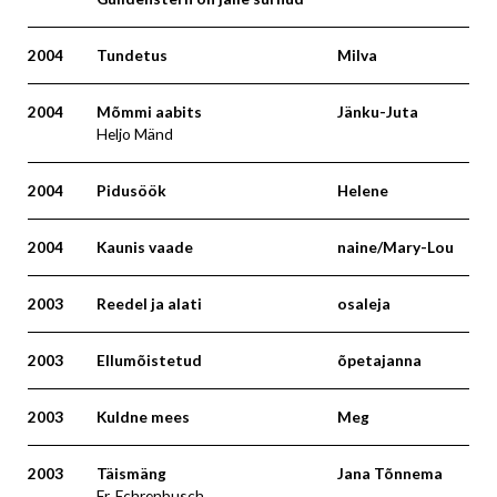
2004
Tundetus
Milva
2004
Mõmmi aabits
Jänku-Juta
Heljo Mänd
2004
Pidusöök
Helene
2004
Kaunis vaade
naine/Mary-Lou
2003
Reedel ja alati
osaleja
2003
Ellumõistetud
õpetajanna
2003
Kuldne mees
Meg
2003
Täismäng
Jana Tõnnema
Fr. Echrenbusch