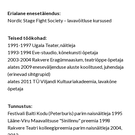
Erialane enesetäiendus:
Nordic Stage Fight Society – lavavõitluse kursused
Teised töökohad:
1991-1997 Ugala Teater, näitleja
1993-1994 Eve-stuudio, kõnekunsti õpetaja
2003-2004 Rakvere Eragümnaasium, teatriõppe õpetaja
alates 2009 eneseväljenduse aluste koolitused, juhendaja
(erinevad sihtgrupid)
alates 2011 TÜ Viljandi Kultuuriakadeemia, lavakõne
õpetaja
Tunnustus:
Festivali Balti Kodu (Peterburis) parim naisnäitleja 1995
Lääne-Viru Maavalitsuse "Sinilinnu" preemia 1998
Rakvere Teatri kolleegipreemia parim naisnäitleja 2004,
2012