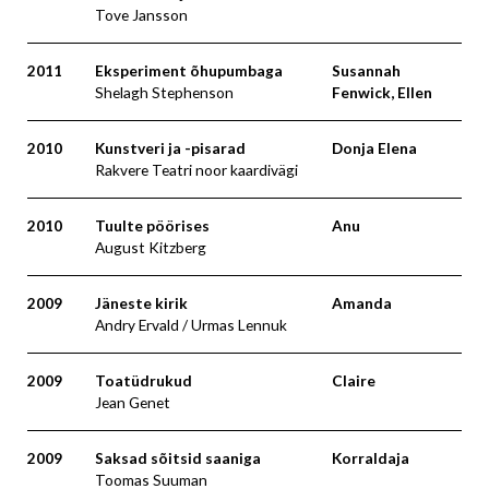
Tove Jansson
2011
Eksperiment õhupumbaga
Susannah
Shelagh Stephenson
Fenwick, Ellen
2010
Kunstveri ja -pisarad
Donja Elena
Rakvere Teatri noor kaardivägi
2010
Tuulte pöörises
Anu
August Kitzberg
2009
Jäneste kirik
Amanda
Andry Ervald / Urmas Lennuk
2009
Toatüdrukud
Claire
Jean Genet
2009
Saksad sõitsid saaniga
Korraldaja
Toomas Suuman