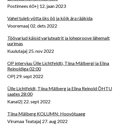
Postimees 60+
12. jaan 2023
Vahel tuleb võtta üks öö ja kõik ära rääkida
Vooremaa
02. dets 2022
Töövarjud käisid varjuteatrit ja loheproove lähemalt
uurimas
Kuulutaja
25. nov 2022
OP intervjuu Ülle Lichtfeldti, Tiina Mälbergi ja Elina
Reinoldiga 02:00
OP
29. sept 2022
Ülle Lichtfeldt, Tiina Mälberg ja Elina Reinold ÕHTU
saates 28:00
Kanal2
22. sept 2022
Tiina Mälberg KOLUMN: Hoovõtuaeg
Virumaa Teataja
27. aug 2022