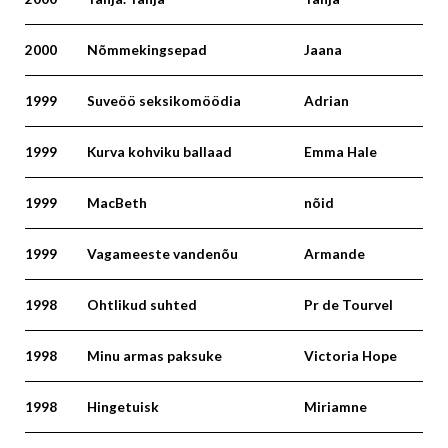
2000
Nõmmekingsepad
Jaana
1999
Suveöö seksikomöödia
Adrian
1999
Kurva kohviku ballaad
Emma Hale
1999
MacBeth
nõid
1999
Vagameeste vandenõu
Armande
1998
Ohtlikud suhted
Pr de Tourvel
1998
Minu armas paksuke
Victoria Hope
1998
Hingetuisk
Miriamne