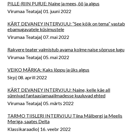
PILLE-RIIN PURJE: Naine ja mees, öö ja algus
Virumaa Teataja
01. juuni 2022
KÄRT DEVANEY INTERVJUU: “See kõik on tema” vastab
ebamugavatele küsimustele
Virumaa Teataja
07. mai 2022
Rakvere teater valmistub avama kolme naise sõpruse lugu
Virumaa Teataja
05. mai 2022
VEIKO MÄRKA: Kaks lõppu ja üks algus
Sirp
08. aprill 2022
KÄRT DEVANEY INTERVJUU: Naine, kelle käe all
sünnivad fantaasiamaailmadesse kuuluvad ehted
Virumaa Teataja
05. märts 2022
TARMO TIISLERI INTERVJUU Tiina Mälbergi ja Meelis
Meriga, saates Delta
Klassikaraadio
16. veebr 2022