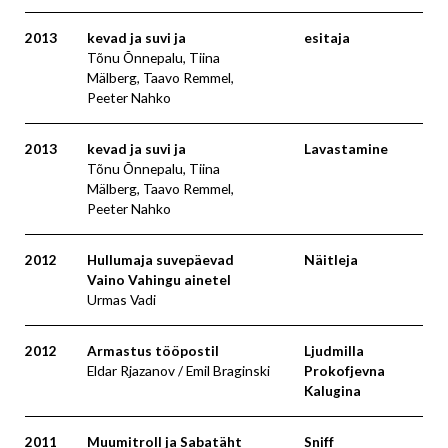
2013
kevad ja suvi ja
esitaja
Tõnu Õnnepalu, Tiina
Mälberg, Taavo Remmel,
Peeter Nahko
2013
kevad ja suvi ja
Lavastamine
Tõnu Õnnepalu, Tiina
Mälberg, Taavo Remmel,
Peeter Nahko
2012
Hullumaja suvepäevad
Näitleja
Vaino Vahingu ainetel
Urmas Vadi
2012
Armastus tööpostil
Ljudmilla
Eldar Rjazanov / Emil Braginski
Prokofjevna
Kalugina
2011
Muumitroll ja Sabatäht
Sniff