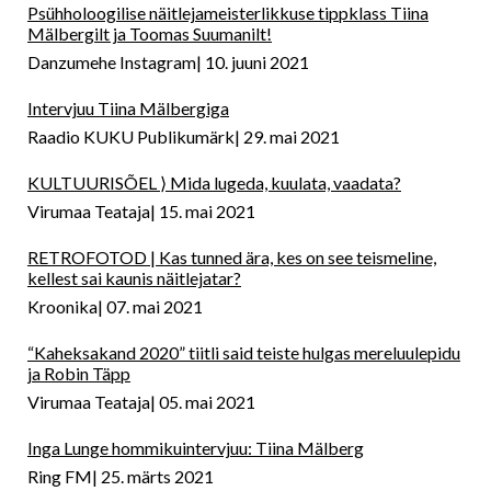
Psühholoogilise näitlejameisterlikkuse tippklass Tiina
Mälbergilt ja Toomas Suumanilt!
Danzumehe Instagram
10. juuni 2021
Intervjuu Tiina Mälbergiga
Raadio KUKU Publikumärk
29. mai 2021
KULTUURISÕEL ⟩ Mida lugeda, kuulata, vaadata?
Virumaa Teataja
15. mai 2021
RETROFOTOD | Kas tunned ära, kes on see teismeline,
kellest sai kaunis näitlejatar?
Kroonika
07. mai 2021
“Kaheksakand 2020” tiitli said teiste hulgas mereluulepidu
ja Robin Täpp
Virumaa Teataja
05. mai 2021
Inga Lunge hommikuintervjuu: Tiina Mälberg
Ring FM
25. märts 2021