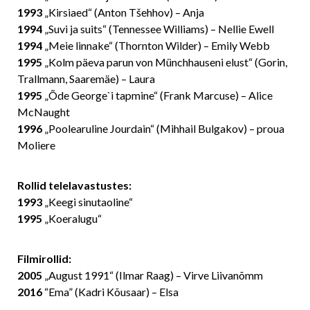
1993
„Kirsiaed“ (Anton Tšehhov) – Anja
1994
„Suvi ja suits“ (Tennessee Williams) – Nellie Ewell
1994
„Meie linnake“ (Thornton Wilder) – Emily Webb
1995
„Kolm päeva parun von Münchhauseni elust“ (Gorin,
Trallmann, Saaremäe) – Laura
1995
„Õde George`i tapmine“ (Frank Marcuse) – Alice
McNaught
1996
„Poolearuline Jourdain“ (Mihhail Bulgakov) – proua
Moliere
Rollid telelavastustes:
1993
„Keegi sinutaoline“
1995
„Koeralugu“
Filmirollid:
2005
„August 1991“
(Ilmar Raag) – Virve Liivanõmm
2016
“Ema”
(Kadri Kõusaar) – Elsa