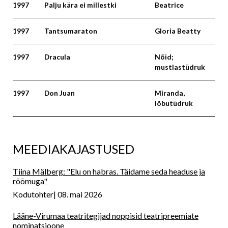
1997
Palju kära ei millestki
Beatrice
1997
Tantsumaraton
Gloria Beatty
1997
Dracula
Nõid;
mustlastüdruk
1997
Don Juan
Miranda,
lõbutüdruk
MEEDIAKAJASTUSED
Tiina Mälberg: "Elu on habras. Täidame seda headuse ja
rõõmuga"
Kodutohter
08. mai 2026
Lääne-Virumaa teatritegijad noppisid teatripreemiate
nominatsioone