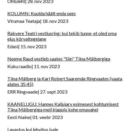
Õhtuleht
28. nov 2023
KOLUMN: Kuulda häält enda sees
Virumaa Teataja
18. nov 2023
Rakvere Teatri vestlusring: kui tekib tunne, et oled oma
elus kõrvaltegelane
Edasi
15. nov 2023
Neeme Raud vestleb saates "Siin" Tiina Mälbergiga
Kuku raadio
11. nov 2023
Tiina Mälberg ja Karl Robert Saaremäe Ringvaates (vaata
alates 35:45)
ERR Ringvaade
27. sept 2023
KAANELUGU: Hannes Kaljujarv esimesest kohtumisest
Tiina Mälbergiga meil klappis kohe omavahel
Eesti Naine
01. veebr 2023
Lavastus kui lehvitus isale