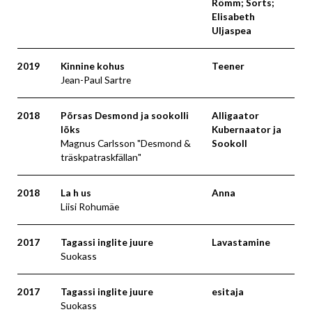
Römm; Sorts;
Elisabeth
Uljaspea
2019
Kinnine kohus
Teener
Jean-Paul Sartre
2018
Põrsas Desmond ja sookolli
Alligaator
lõks
Kubernaator ja
Magnus Carlsson "Desmond &
Sookoll
träskpatraskfällan"
2018
La h us
Anna
Liisi Rohumäe
2017
Tagassi inglite juure
Lavastamine
Suokass
2017
Tagassi inglite juure
esitaja
Suokass