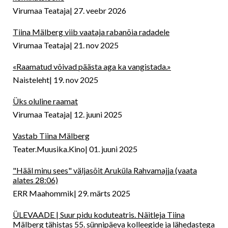
Virumaa Teataja
27. veebr 2026
Tiina Mälberg viib vaataja rabanõia radadele
Virumaa Teataja
21. nov 2025
«Raamatud võivad päästa aga ka vangistada.»
Naisteleht
19. nov 2025
Üks oluline raamat
Virumaa Teataja
12. juuni 2025
Vastab Tiina Mälberg
Teater.Muusika.Kino
01. juuni 2025
"Hääl minu sees" väljasõit Aruküla Rahvamajja (vaata
alates 28:06)
ERR Maahommik
29. märts 2025
ÜLEVAADE | Suur pidu koduteatris. Näitleja Tiina
Mälberg tähistas 55. sünnipäeva kolleegide ja lähedastega