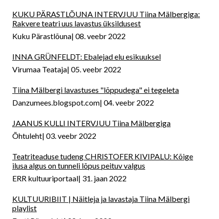
KUKU PÄRASTLÕUNA INTERVJUU Tiina Mälbergiga:
Rakvere teatri uus lavastus üksildusest
Kuku Pärastlõuna
08. veebr 2022
INNA GRÜNFELDT: Ebalejad elu esikuuksel
Virumaa Teataja
05. veebr 2022
Tiina Mälbergi lavastuses "lõppudega" ei tegeleta
Danzumees.blogspot.com
04. veebr 2022
JAANUS KULLI INTERVJUU Tiina Mälbergiga
Õhtuleht
03. veebr 2022
Teatriteaduse tudeng CHRISTOFER KIVIPALU: Kõige
ilusa algus on tunneli lõpus peituv valgus
ERR kultuuriportaal
31. jaan 2022
KULTUURIBIIT | Näitleja ja lavastaja Tiina Mälbergi
playlist