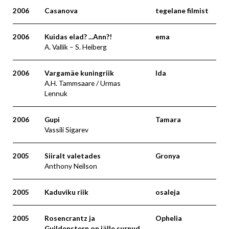
2006
Casanova
tegelane filmist
2006
Kuidas elad? ...Ann?!
ema
A. Vallik – S. Heiberg
2006
Vargamäe kuningriik
Ida
A.H. Tammsaare / Urmas
Lennuk
2006
Gupi
Tamara
Vassili Sigarev
2005
Siiralt valetades
Gronya
Anthony Neilson
2005
Kaduviku riik
osaleja
2005
Rosencrantz ja
Ophelia
Guildenstern on jälle surnud