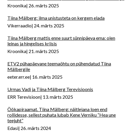
Kroonika
26. märts 2025
Tiina Mälberg: ilma unistusteta on kergem elada
Vikerraadio
24. märts 2025
Tiina Mälberg mattis enne suurt sünnipäeva ema: olen
leinas ja hingelises kriisis
Kroonika
21. märts 2025
ETV2 pühapäevane teemaõhtu on pühendatud Tiina
Mälbergile
eeter.err.ee
16. märts 2025
Urmas Vadi ja Tiina Mälberg Terevisioonis
ERR Terevisioon
13. märts 2025
Öökapiraamat. Tiina Mälberg: näitlejana loen end
rollidesse, sellest puhata lubab Kene Verniku “Hea une
teejuht”
Edasi
26. märts 2024