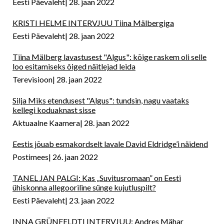
Eesti Päevaleht
28. jaan 2022
KRISTI HELME INTERVJUU Tiina Mälbergiga
Eesti Päevaleht
28. jaan 2022
Tiina Mälberg lavastusest "Algus": kõige raskem oli selle
loo esitamiseks õiged näitlejad leida
Terevisioon
28. jaan 2022
Silja Miks etendusest "Algus": tundsin, nagu vaataks
kellegi koduaknast sisse
Aktuaalne Kaamera
28. jaan 2022
Eestis jõuab esmakordselt lavale David Eldridge’i näidend
Postimees
26. jaan 2022
TANEL JAN PALGI: Kas „Suvitusromaan” on Eesti
ühiskonna allegooriline sünge kujutluspilt?
Eesti Päevaleht
23. jaan 2022
INNA GRÜNFELDTI INTERVJUU: Andres Mähar