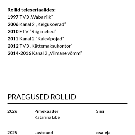
Rollid teleseriaalides:
1997
TV3
„Waba riik“
2006
Kanal 2
„Kelgukoerad“
2010
ETV
“Riigimehed”
2011
Kanal 2
“Kalevipojad”
2012
TV3
„Kättemaksukontor“
2014-2016
Kanal 2
„Viimane võmm“
PRAEGUSED ROLLID
2026
Pimekaader
Siisi
Katariina Libe
2025
Lasteaed
osaleja