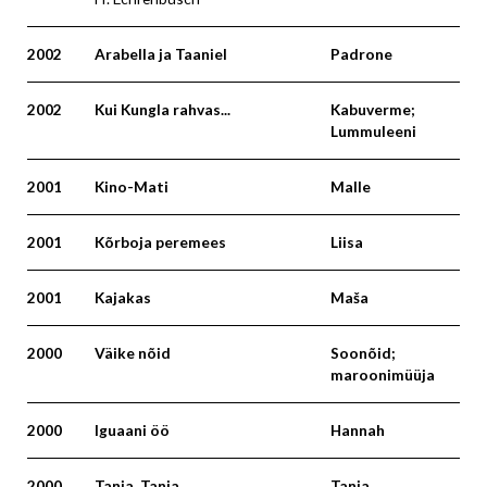
2002
Arabella ja Taaniel
Padrone
2002
Kui Kungla rahvas...
Kabuverme;
Lummuleeni
2001
Kino-Mati
Malle
2001
Kõrboja peremees
Liisa
2001
Kajakas
Maša
2000
Väike nõid
Soonõid;
maroonimüüja
2000
Iguaani öö
Hannah
2000
Tanja. Tanja
Tanja