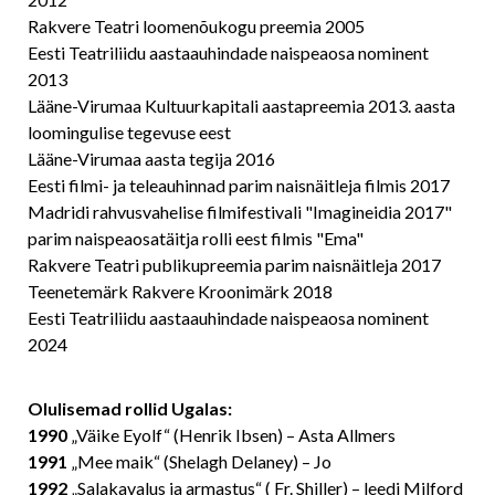
Rakvere Teatri loomenõukogu preemia 2005
Eesti Teatriliidu aastaauhindade naispeaosa nominent
2013
Lääne-Virumaa Kultuurkapitali aastapreemia 2013. aasta
loomingulise tegevuse eest
Lääne-Virumaa aasta tegija 2016
Eesti filmi- ja teleauhinnad parim naisnäitleja filmis 2017
Madridi rahvusvahelise filmifestivali
"Imagineidia 2017"
parim naispeaosatäitja rolli eest filmis "Ema"
Rakvere Teatri publikupreemia parim naisnäitleja 2017
Teenetemärk Rakvere Kroonimärk 2018
Eesti Teatriliidu aastaauhindade naispeaosa nominent
2024
Olulisemad rollid Ugalas:
1990
„Väike Eyolf“ (Henrik Ibsen) – Asta Allmers
1991
„Mee maik“ (Shelagh Delaney) – Jo
1992
„Salakavalus ja armastus“ ( Fr. Shiller) – leedi Milford