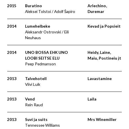
2015
Buratino
Arlechino,
Aleksei Tolstoi / Adolf Šapiro
Duremar
2014
Lumehelbeke
Kevad ja Popsieit
Aleksandr Ostrovski / Eili
Neuhaus
2014
UNO BOSSA EHK UNO
Heidy, Laine,
LOOBI SEITSE ELU
Maiu, Postineiu jt
Peep Pedmanson
2013
Talvehotell
Lavastamine
Viivi Luik
2013
Vend
Laila
Rein Raud
2013
Suvi ja suits
Mrs Winemiller
Tennessee Williams