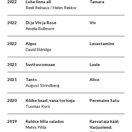
2022
Lohe linna all
Tamara
Reeli Reinaus / Helen Rekkor
2022
Di ja Viv ja Rose
Viv
Amelia Bullmore
2022
Algus
Lavastamine
David Eldridge
2021
Suvitusromaan
Luule
2021
Tants
Alice
August Strindberg
2020
Kõike head, vana toriseja
Perenaine Satu
Tuomas Kyrö
2019
Kuldse liilia saladus
Kasvataja hääl;
Mehis Pihla
Varjuolend;