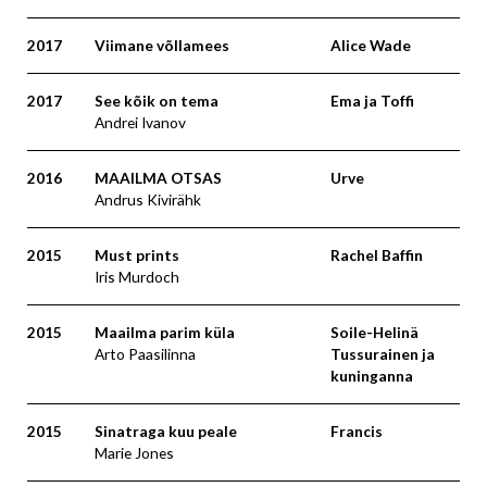
2017
Viimane võllamees
Alice Wade
2017
See kõik on tema
Ema ja Toffi
Andrei Ivanov
2016
MAAILMA OTSAS
Urve
Andrus Kivirähk
2015
Must prints
Rachel Baffin
Iris Murdoch
2015
Maailma parim küla
Soile-Helinä
Arto Paasilinna
Tussurainen ja
kuninganna
2015
Sinatraga kuu peale
Francis
Marie Jones