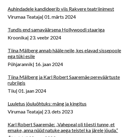
Auhindadele kandideerib viis Rakvere teatriinimest
Virumaa Teataja
01. märts 2024
Tundis end samaväärsena Hollywoodi staariga
Kroonika
23. veebr 2024
Tiina Mälberg annab hääle neile, kes elavad sissepoole
ega tüki esile
Põhjarannik
16. jaan 2024
Tiina Mälberg ja Karl Robert Saaremäe pereväärtuste
rubriigis
Tiiu
01. jaan 2024
Luuletus jõuluõhtuks: mäng ja kingitus
Virumaa Teataja
23. dets 2023
Karl Robert Saaremäe: „Vahepeal oli tõesti tunne, et
emake, anna nüüd natuke aega teistel ka järele jõuda.“