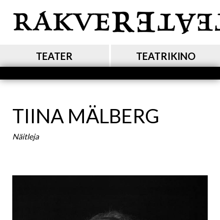
Liigu
edasi
põhisisu
juurde
MAIN NAVIGATION
TEATER
TEATRIKINO
TIINA MÄLBERG
Näitleja