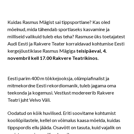
Kuidas Rasmus Mägist sai tippsportlane? Kas oled
mõelnud, mida tähendab sportlaseks kasvamine ja
milliseid valikuid tuleb elus teha? Rasmuse üks toetajatest
Audi Eesti ja Rakvere Teater korraldavad kohtumise Eesti
kergejõustiklase Rasmus Mägiga
teisipäeval, 4.
novembril kell 17.00 Rakvere Teatrikinos.
Eesti parim 400 m tõkkejooksja, olümpiafinalist ja
mitmekordne Eesti rekordiomanik, tuleb jagama oma
teekonda ja kogemusi. Vestlust modereerib Rakvere
Teatri juht Velvo Väli.
Oodatud on kõik huvilised. Eriti soovitame kohtumist
kooliõpilastele, kellel on võimalus kaasa mõelda, kuidas
tippspordis ellu jääda. Osavõtt on tasuta, kuid vajalik on