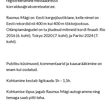
registreerumine meiliaadressil
korraldus@rakvereteater.ee
.
Rasmus Mägi on Eesti kergejõustiklane, kelle nimel on
Eesti rekordid nii 400 m kui 400 m tõkkejooksus.
Olümpiamängudel on ta jõudnud mitmeid kordi finaali: Rio
2016 (6. koht), Tokyo 2020 (7. koht), ja Pariisi 2024 (7.
koht).
Publiku küsimused, kommentaarid ja kaasarääkimine on
enam kui oodatud.
Kohtumine kestab ligikaudu 1h – 1,5h.
Kohtumise lõpus jagab Rasmus Mägi autogramme ning
temaga saab pilti teha.