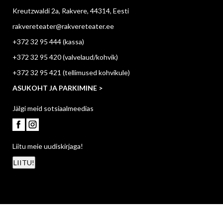
Kreutzwaldi 2a, Rakvere, 44314, Eesti
rakvereteater@rakvereteater.ee
+372 32 95 444
(kassa)
+372 32 95 420
(valvelaud/kohvik)
+372 32 95 421
(tellimused kohvikule)
ASUKOHT JA PARKIMINE >
Jälgi meid sotsiaalmeedias
Liitu meie uudiskirjaga!