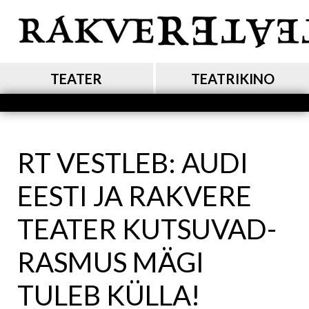
Liigu
edasi
põhisisu
juurde
MAIN NAVIGATION
TEATER
TEATRIKINO
RT VESTLEB: AUDI
EESTI JA RAKVERE
TEATER KUTSUVAD-
RASMUS MÄGI
TULEB KÜLLA!