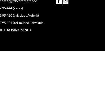
eteater@rakvereteater.ee
2 95 444
(kassa)
2 95 420
(valvelaud/kohvik)
2 95 421
(tellimused kohvikule)
HT JA PARKIMINE >