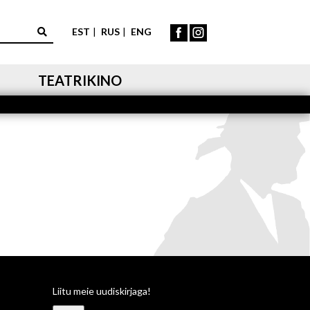
EST
RUS
ENG
TEATRIKINO
Liitu meie uudiskirjaga!