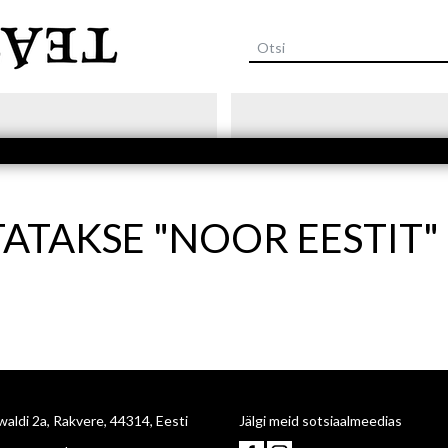
Liigu
edasi
põhisisu
juurde
ATAKSE "NOOR EESTIT"
aldi 2a, Rakvere, 44314, Eesti
Jälgi meid sotsiaalmeedias