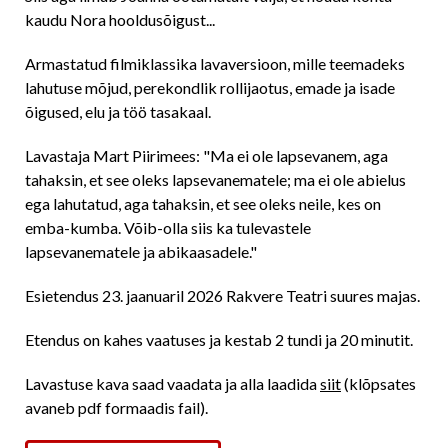
kaudu Nora hooldusõigust...
Armastatud filmiklassika lavaversioon, mille teemadeks
lahutuse mõjud, perekondlik rollijaotus, emade ja isade
õigused, elu ja töö tasakaal.
Lavastaja Mart Piirimees: "Ma ei ole lapsevanem, aga
tahaksin, et see oleks lapsevanematele; ma ei ole abielus
ega lahutatud, aga tahaksin, et see oleks neile, kes on
emba-kumba. Võib-olla siis ka tulevastele
lapsevanematele ja abikaasadele."
Esietendus 23. jaanuaril 2026 Rakvere Teatri suures majas.
Etendus on kahes vaatuses ja kestab 2 tundi ja 20 minutit.
Lavastuse kava saad vaadata ja alla laadida
siit
(klõpsates
avaneb pdf formaadis fail).