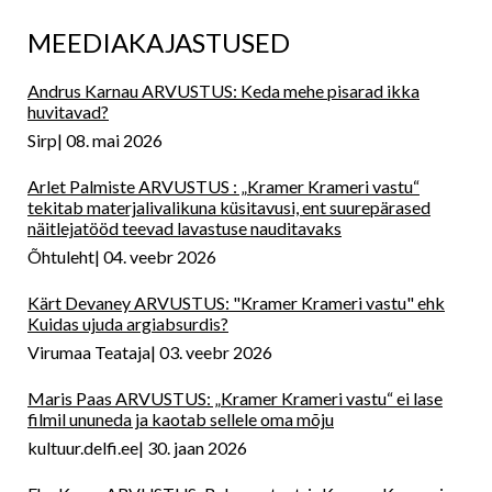
MEEDIAKAJASTUSED
Andrus Karnau ARVUSTUS: Keda mehe pisarad ikka
huvitavad?
Sirp
08. mai 2026
Arlet Palmiste ARVUSTUS : „Kramer Krameri vastu“
tekitab materjalivalikuna küsitavusi, ent suurepärased
näitlejatööd teevad lavastuse nauditavaks
Õhtuleht
04. veebr 2026
Kärt Devaney ARVUSTUS: "Kramer Krameri vastu" ehk
Kuidas ujuda argiabsurdis?
Virumaa Teataja
03. veebr 2026
Maris Paas ARVUSTUS: „Kramer Krameri vastu“ ei lase
filmil ununeda ja kaotab sellele oma mõju
kultuur.delfi.ee
30. jaan 2026