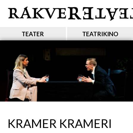
Liigu
edasi
põhisisu
juurde
MAIN NAVIGATION
TEATER
TEATRIKINO
KRAMER KRAMERI