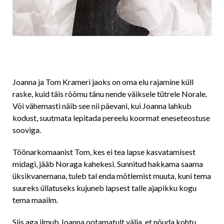
Joanna ja Tom Krameri jaoks on oma elu rajamine küll
raske, kuid täis rõõmu tänu nende väiksele tütrele Norale.
Või vähemasti näib see nii päevani, kui Joanna lahkub
kodust, suutmata lepitada pereelu koormat eneseteostuse
sooviga.
Töönarkomaanist Tom, kes ei tea lapse kasvatamisest
midagi, jääb Noraga kahekesi. Sunnitud hakkama saama
üksikvanemana, tuleb tal enda mõtlemist muuta, kuni tema
suureks üllatuseks kujuneb lapsest talle ajapikku kogu
tema maailm.
Siis aga ilmub Joanna ootamatult välja, et nõuda kohtu