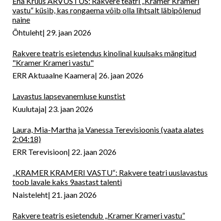
Eha Kruus ARVUSTUS: Rakvere teatri „Kramer Krameri
vastu“ küsib, kas rongaema võib olla lihtsalt läbipõlenud
naine
Õhtuleht
29. jaan 2026
Rakvere teatris esietendus kinolinal kuulsaks mängitud
"Kramer Krameri vastu"
ERR Aktuaalne Kaamera
26. jaan 2026
Lavastus lapsevanemluse kunstist
Kuulutaja
23. jaan 2026
Laura, Mia-Martha ja Vanessa Terevisioonis (vaata alates
2:04:18)
ERR Terevisioon
22. jaan 2026
„KRAMER KRAMERI VASTU“: Rakvere teatri uuslavastus
toob lavale kaks 9aastast talenti
Naisteleht
21. jaan 2026
Rakvere teatris esietendub „Kramer Krameri vastu”