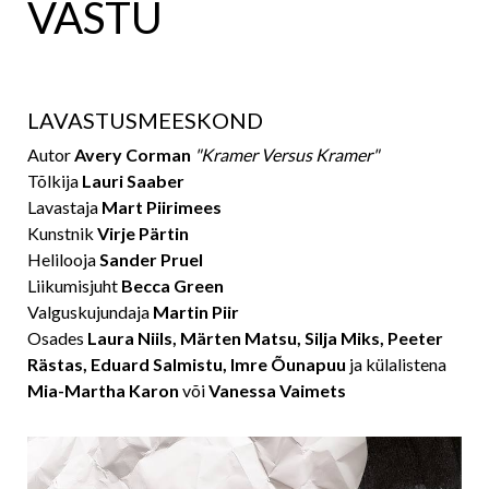
VASTU
LAVASTUSMEESKOND
Autor
Avery Corman
"Kramer Versus Kramer"
Tõlkija
Lauri Saaber
Lavastaja
Mart Piirimees
Kunstnik
Virje Pärtin
Helilooja
Sander Pruel
Liikumisjuht
Becca Green
Valguskujundaja
Martin Piir
Osades
Laura Niils, Märten Matsu, Silja Miks, Peeter
Rästas, Eduard Salmistu, Imre Õunapuu
ja külalistena
Mia-Martha Karon
või
Vanessa Vaimets